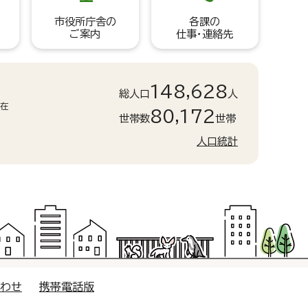
市役所庁舎の
各課の
ご案内
仕事・連絡先
148,628
総人口
人
現在
80,172
世帯数
世帯
人口統計
合わせ
携帯電話版