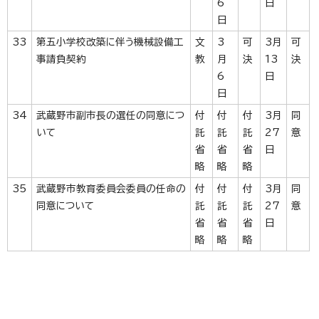
6
日
日
33
第五小学校改築に伴う機械設備工
文
3
可
3月
可
事請負契約
教
月
決
13
決
6
日
日
34
武蔵野市副市長の選任の同意につ
付
付
付
3月
同
いて
託
託
託
27
意
省
省
省
日
略
略
略
35
武蔵野市教育委員会委員の任命の
付
付
付
3月
同
同意について
託
託
託
27
意
省
省
省
日
略
略
略