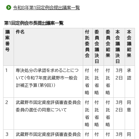
令和8年第1回定例会提出議案一覧
第1回定例会市長提出議案一覧
議
件名
付
委
委
本
本
案
託
員
員
会
会
番
委
会
会
議
議
号
員
議
結
議
結
会
決
果
決
果
日
日
1
専決処分の承認を求めることにつ
付
付
付
3月
承
いて（令和7年度武蔵野市一般会
託
託
託
2日
認
計補正予算（第9回））
省
省
省
略
略
略
2
武蔵野市固定資産評価審査委員会
付
付
付
3月
同
委員の選任の同意について
託
託
託
2日
意
省
省
省
略
略
略
3
武蔵野市固定資産評価審査委員会
付
付
付
3月
同