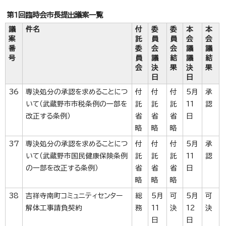
第1回臨時会市長提出議案一覧
議
件名
付
委
委
本
本
案
託
員
員
会
会
番
委
会
会
議
議
号
員
議
結
議
結
会
決
果
決
果
日
日
36
専決処分の承認を求めることにつ
付
付
付
5月
承
いて（武蔵野市市税条例の一部を
託
託
託
11
認
改正する条例）
省
省
省
日
略
略
略
37
専決処分の承認を求めることにつ
付
付
付
5月
承
いて（武蔵野市国民健康保険条例
託
託
託
11
認
の一部を改正する条例）
省
省
省
日
略
略
略
38
吉祥寺南町コミュニティセンター
総
5月
可
5月
可
解体工事請負契約
務
11
決
12
決
日
日