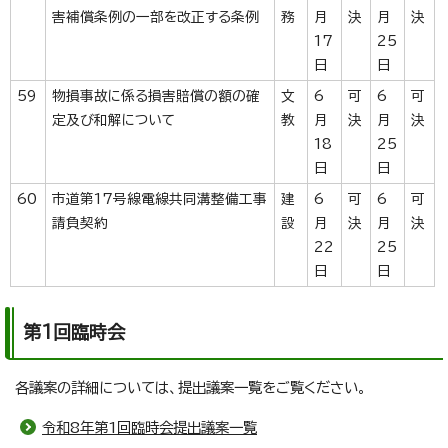
害補償条例の一部を改正する条例
務
月
決
月
決
17
25
日
日
59
物損事故に係る損害賠償の額の確
文
6
可
6
可
定及び和解について
教
月
決
月
決
18
25
日
日
60
市道第17号線電線共同溝整備工事
建
6
可
6
可
請負契約
設
月
決
月
決
22
25
日
日
第1回臨時会
各議案の詳細については、提出議案一覧をご覧ください。
令和8年第1回臨時会提出議案一覧