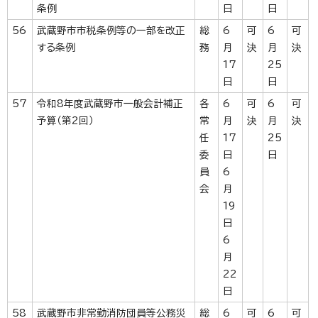
条例
日
日
56
武蔵野市市税条例等の一部を改正
総
6
可
6
可
する条例
務
月
決
月
決
17
25
日
日
57
令和8年度武蔵野市一般会計補正
各
6
可
6
可
予算（第2回）
常
月
決
月
決
任
17
25
委
日
日
員
6
会
月
19
日
6
月
22
日
58
武蔵野市非常勤消防団員等公務災
総
6
可
6
可