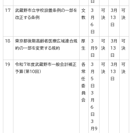
日
17
武蔵野市立学校設置条例の一部を
文
3
可
3月
可
改正する条例
教
月
決
13
決
6
日
日
18
東京都後期高齢者医療広域連合規
厚
3
可
3月
可
約の一部を変更する規約
生
月9
決
13
決
日
日
19
令和7年度武蔵野市一般会計補正
各
3
可
3月
可
予算（第10回）
常
月
決
13
決
任
5
日
委
日
員
3
会
月
6
日
3
月9