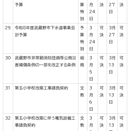
予算
算
月
決
27
決
特
24
日
別
日
29
令和8年度武蔵野市下水道事業会
予
3
可
3月
可
計予算
算
月
決
27
決
特
24
日
別
日
30
武蔵野市非常勤消防団員等公務災
総
3
可
3月
可
害補償条例の一部を改正する条例
務
月
決
13
決
5
日
日
31
第五小学校改築工事請負契約
文
3
可
3月
可
教
月
決
13
決
6
日
日
32
第五小学校改築に伴う電気設備工
文
3
可
3月
可
事請負契約
教
月
決
13
決