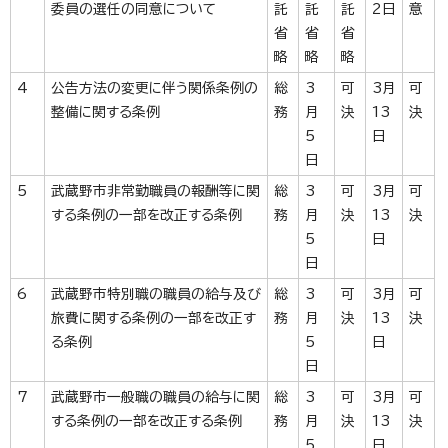
委員の選任の同意について
託
託
託
2日
意
省
省
省
略
略
略
4
公告方法の変更に伴う関係条例の
総
3
可
3月
可
整備に関する条例
務
月
決
13
決
5
日
日
5
武蔵野市非常勤職員の報酬等に関
総
3
可
3月
可
する条例の一部を改正する条例
務
月
決
13
決
5
日
日
6
武蔵野市特別職の職員の給与及び
総
3
可
3月
可
旅費に関する条例の一部を改正す
務
月
決
13
決
る条例
5
日
日
7
武蔵野市一般職の職員の給与に関
総
3
可
3月
可
する条例の一部を改正する条例
務
月
決
13
決
5
日