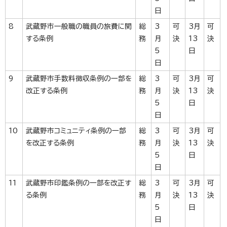
日
8
武蔵野市一般職の職員の旅費に関
総
3
可
3月
可
する条例
務
月
決
13
決
5
日
日
9
武蔵野市手数料徴収条例の一部を
総
3
可
3月
可
改正する条例
務
月
決
13
決
5
日
日
10
武蔵野市コミュニティ条例の一部
総
3
可
3月
可
を改正する条例
務
月
決
13
決
5
日
日
11
武蔵野市印鑑条例の一部を改正す
総
3
可
3月
可
る条例
務
月
決
13
決
5
日
日