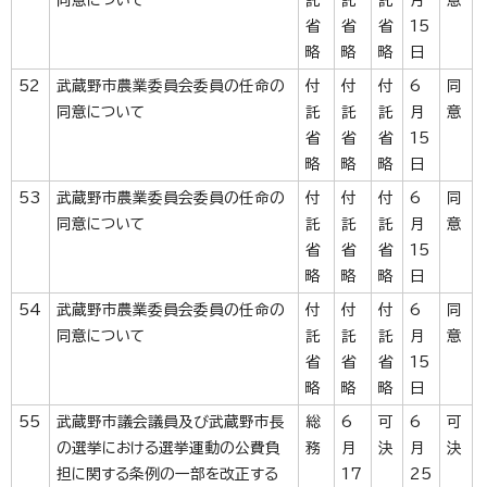
同意について
託
託
託
月
意
省
省
省
15
略
略
略
日
52
武蔵野市農業委員会委員の任命の
付
付
付
6
同
同意について
託
託
託
月
意
省
省
省
15
略
略
略
日
53
武蔵野市農業委員会委員の任命の
付
付
付
6
同
同意について
託
託
託
月
意
省
省
省
15
略
略
略
日
54
武蔵野市農業委員会委員の任命の
付
付
付
6
同
同意について
託
託
託
月
意
省
省
省
15
略
略
略
日
55
武蔵野市議会議員及び武蔵野市長
総
6
可
6
可
の選挙における選挙運動の公費負
務
月
決
月
決
担に関する条例の一部を改正する
17
25