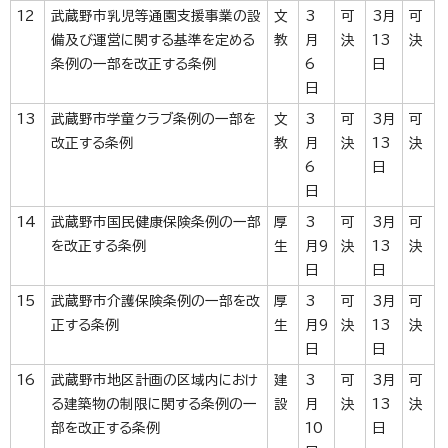
12
武蔵野市乳児等通園支援事業の設
文
3
可
3月
可
備及び運営に関する基準を定める
教
月
決
13
決
条例の一部を改正する条例
6
日
日
13
武蔵野市学童クラブ条例の一部を
文
3
可
3月
可
改正する条例
教
月
決
13
決
6
日
日
14
武蔵野市国民健康保険条例の一部
厚
3
可
3月
可
を改正する条例
生
月9
決
13
決
日
日
15
武蔵野市介護保険条例の一部を改
厚
3
可
3月
可
正する条例
生
月9
決
13
決
日
日
16
武蔵野市地区計画の区域内におけ
建
3
可
3月
可
る建築物の制限に関する条例の一
設
月
決
13
決
部を改正する条例
10
日