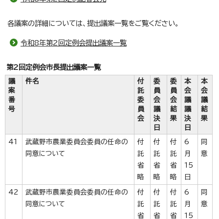
各議案の詳細については、提出議案一覧をご覧ください。
令和8年第2回定例会提出議案一覧
第2回定例会市長提出議案一覧
議
件名
付
委
委
本
本
案
託
員
員
会
会
番
委
会
会
議
議
号
員
議
結
議
結
会
決
果
決
果
日
日
41
武蔵野市農業委員会委員の任命の
付
付
付
6
同
同意について
託
託
託
月
意
省
省
省
15
略
略
略
日
42
武蔵野市農業委員会委員の任命の
付
付
付
6
同
同意について
託
託
託
月
意
省
省
省
15