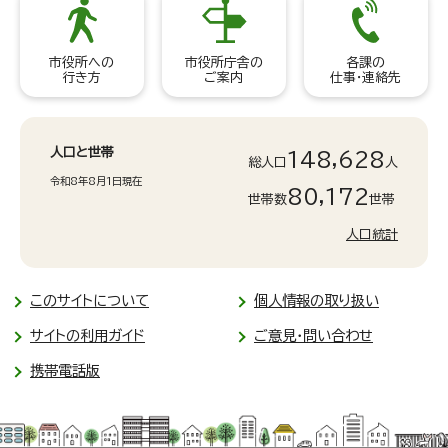
市役所への
市役所庁舎の
各課の
行き方
ご案内
仕事・連絡先
人口と世帯
148,628
総人口
人
令和8年8月1日現在
80,172
世帯数
世帯
人口統計
このサイトについて
個人情報の取り扱い
サイトの利用ガイド
ご意見・問い合わせ
携帯電話版