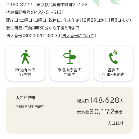
〒180-8777 東京都武蔵野市緑町2-2-28
代表電話番号：0422-51-5131
閉庁日：土曜日・日曜日、祝休日、年末年始（12月29日から1月3日まで）
受付時間：午前8時30分から午後5時まで
法人番号：8000020132039（
法人番号について
）
市役所への
市役所庁舎の
各課の
行き方
ご案内
仕事・連絡先
人口と世帯
148,628
総人口
人
令和8年8月1日現在
80,172
世帯数
世帯
人口統計