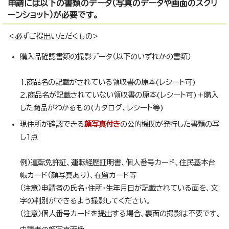
申請には以下の書類のデータ（写真のデータや画面のスクリ
ーンショット）が必要です。
＜必ずご提出いただくもの>
購入品確認書類の撮影データ（以下のいずれかの書類）
1.商品名の記載がされている領収書の原本(レシート可)
2.商品名が記載されていない領収書の原本(レシート可)＋購入
した商品がわかるもの(カタログ、レシート等)
現住所が確認できる
顔写真付き
の公的機関が発行した書類の写
し1点
例）運転免許証、運転経歴証明書、個人番号カード、住民基本台
帳カード（顔写真あり）、在留カード等
（注意）申請者の氏名・住所・生年月日が記載されている面を、文
字の判別ができるよう撮影してください。
（注意）個人番号カードを提出する場合、裏面の撮影は不要です。