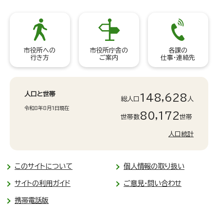
市役所への
市役所庁舎の
各課の
行き方
ご案内
仕事・連絡先
人口と世帯
148,628
総人口
人
令和8年8月1日現在
80,172
世帯数
世帯
人口統計
このサイトについて
個人情報の取り扱い
サイトの利用ガイド
ご意見・問い合わせ
携帯電話版