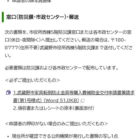
申請者の顔写真画像
窓口（防災課・市政センター）・郵送
次の書類を、市役所西棟5階防災課窓口または各市政センターの窓
口（休日・夜間除く）へ提出してください。郵送の場合は、〒180-
8777（住所不要）武蔵野市役所西棟5階防災課まで送付してくださ
い。
必要書類は防災課および各市政センターで配布しています。
＜必ずご提出いただくもの＞
1.武蔵野市家具転倒防止金具等購入費補助金交付申請書兼請求
書（第1号様式） （Word 51.0KB）
2.領収書またはレシートの原本（裏面添付）
＜申請者の押印がない場合のみご提出いただくもの＞
現住所が確認できる公的機関が発行した書類の写し1点