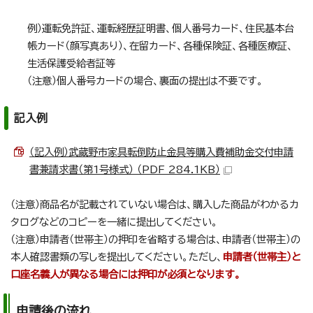
例）運転免許証、運転経歴証明書、個人番号カード、住民基本台
帳カード（顔写真あり）、在留カード、各種保険証、各種医療証、
生活保護受給者証等
（注意）個人番号カードの場合、裏面の提出は不要です。
記入例
（記入例）武蔵野市家具転倒防止金具等購入費補助金交付申請
書兼請求書（第1号様式） （PDF 284.1KB）
（注意）商品名が記載されていない場合は、購入した商品がわかるカ
タログなどのコピーを一緒に提出してください。
（注意）申請者（世帯主）の押印を省略する場合は、申請者（世帯主）の
本人確認書類の写しを提出してください。ただし、
申請者（世帯主）と
口座名
義人が異なる場合には押印が必須となります。
申請後の流れ