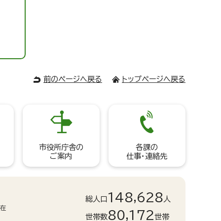
前のページへ戻る
トップページへ戻る
市役所庁舎の
各課の
ご案内
仕事・連絡先
148,628
総人口
人
現在
80,172
世帯数
世帯