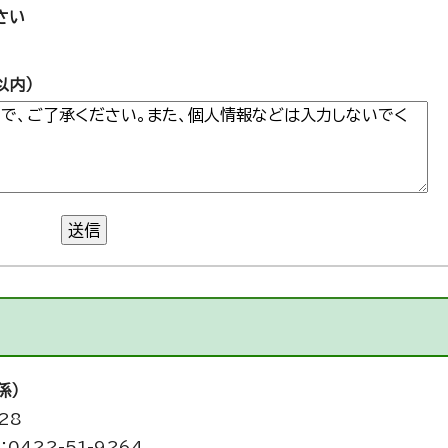
さい
以内）
送信
係）
28
0422-51-9264