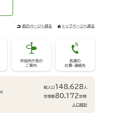
前のページへ戻る
トップページへ戻る
市役所庁舎の
各課の
ご案内
仕事・連絡先
148,628
総人口
人
現在
80,172
世帯数
世帯
人口統計