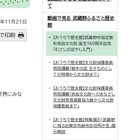
て
動画で見る 武蔵野ふるさと歴史
年11月21日
館
で印刷
【おうちで歴史館】武蔵野市指定無
形民俗文化財 誕生160周年記念
「むさしのばやし入門」
【おうちで歴史館】文化財保護委員
特別講義「樹木の話 生きものとし
ての特徴から文化財まで」
【おうちで歴史館】文化財保護委員
世界にみな
特別講義「民俗文化財へのまなざし
文化財悉皆調査協力員から文化財
保護委員まで」
【おうちで歴史館】特集展示「武蔵野
に残る旧東京市麻布区役所庁舎」展
示解説