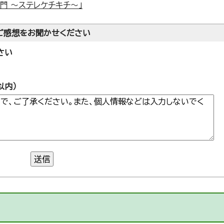
門 ～ステレケチキチ～」
ご感想をお聞かせください
さい
以内）
送信