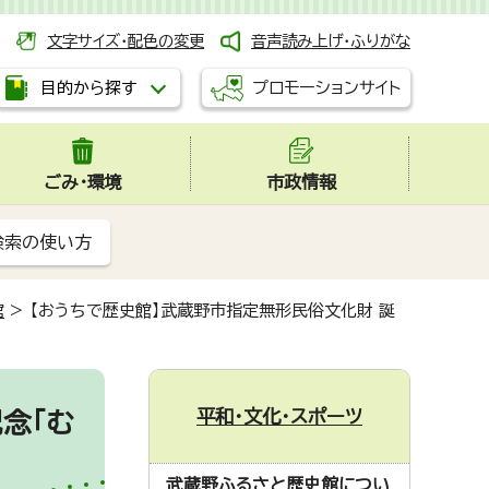
文字サイズ・配色の変更
音声読み上げ・ふりがな
プロモーションサイト
目的から探す
ごみ・環境
市政情報
検索の使い方
館
>
【おうちで歴史館】武蔵野市指定無形民俗文化財 誕
平和・文化・スポーツ
念「む
武蔵野ふるさと歴史館につい