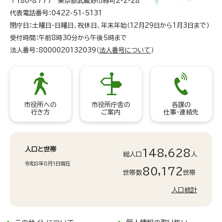
〒180-8777 東京都武蔵野市緑町2-2-28
代表電話番号：0422-51-5131
閉庁日：土曜日・日曜日、祝休日、年末年始（12月29日から1月3日まで）
受付時間：午前8時30分から午後5時まで
法人番号：8000020132039（
法人番号について
）
市役所への
市役所庁舎の
各課の
行き方
ご案内
仕事・連絡先
人口と世帯
148,628
総人口
人
令和8年8月1日現在
80,172
世帯数
世帯
人口統計