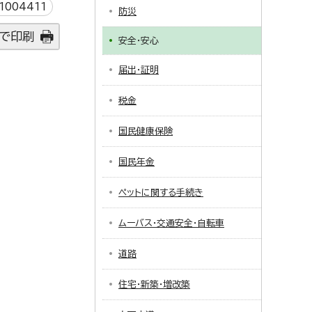
004411
防災
で印刷
安全・安心
届出・証明
税金
国民健康保険
国民年金
ペットに関する手続き
ムーバス・交通安全・自転車
道路
住宅・新築・増改築