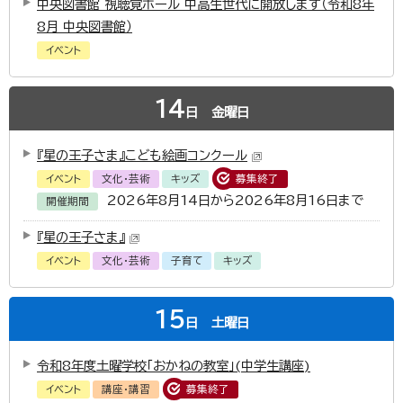
中央図書館 視聴覚ホール 中高生世代に開放します（令和8年
8月 中央図書館）
イベント
14
日
金曜日
『星の王子さま』こども絵画コンクール
イベント
文化・芸術
キッズ
募集終了
2026年8月14日から2026年8月16日まで
開催期間
『星の王子さま』
イベント
文化・芸術
子育て
キッズ
15
日
土曜日
令和8年度土曜学校「おかねの教室」(中学生講座)
イベント
講座・講習
募集終了