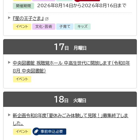
2026年8月14日から2026年8月16日まで
開催期間
『星の王子さま』
イベント
文化・芸術
子育て
キッズ
17
日
月曜日
中央図書館 視聴覚ホール 中高生世代に開放します（令和8年
8月 中央図書館）
イベント
18
日
火曜日
新企画令和8年度「夏休みごみ体験して見隊！」募集終了しま
した。
イベント
事前申込必要