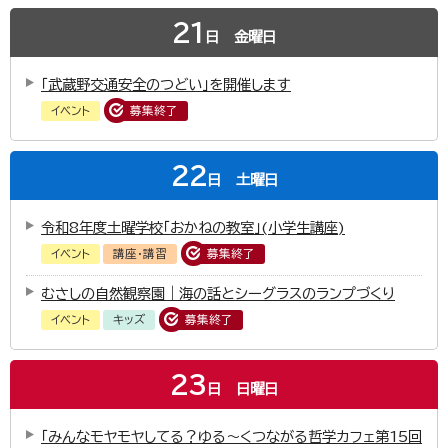
21
日
金曜日
「武蔵野交通安全のつどい」を開催します
イベント
募集終了
22
日
土曜日
令和8年度土曜学校「おかねの教室」(小学生講座)
イベント
講座・講習
募集終了
むさしの自然観察園｜海の話とシーグラスのランプづくり
イベント
キッズ
募集終了
23
日
日曜日
「みんなモヤモヤしてる？ゆる～くつながる哲学カフェ第15回