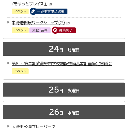
『モヤっとプレイス』」
イベント
一部事前申込必要
中野浩樹展ワークショップ（2）
イベント
文化・芸術
募集終了
24
日
月曜日
第8回 第二期武蔵野市学校施設整備基本計画策定審議会
イベント
25
日
火曜日
26
日
水曜日
大野田公園プレーパーク