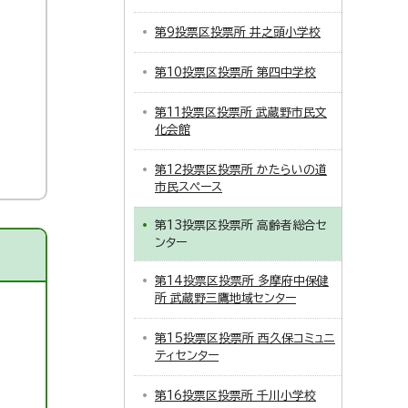
第9投票区投票所 井之頭小学校
第10投票区投票所 第四中学校
第11投票区投票所 武蔵野市民文
化会館
第12投票区投票所 かたらいの道
市民スペース
第13投票区投票所 高齢者総合セ
ンター
第14投票区投票所 多摩府中保健
所 武蔵野三鷹地域センター
第15投票区投票所 西久保コミュニ
ティセンター
第16投票区投票所 千川小学校