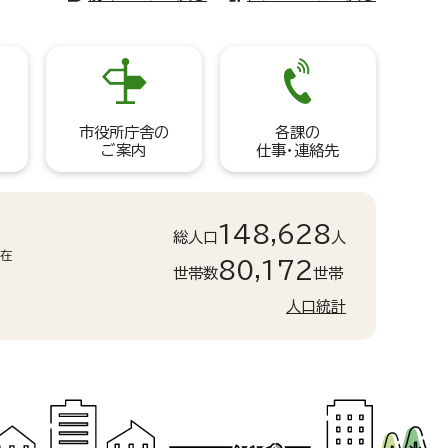
市役所庁舎の
各課の
ご案内
仕事・連絡先
148,628
総人口
人
現在
80,172
世帯数
世帯
人口統計