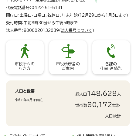
〒180-8777 東京都武蔵野市緑町2-2-28
代表電話番号：0422-51-5131
閉庁日：土曜日・日曜日、祝休日、年末年始（12月29日から1月3日まで）
受付時間：午前8時30分から午後5時まで
法人番号：8000020132039（
法人番号について
）
市役所への
市役所庁舎の
各課の
行き方
ご案内
仕事・連絡先
人口と世帯
148,628
総人口
人
令和8年8月1日現在
80,172
世帯数
世帯
人口統計