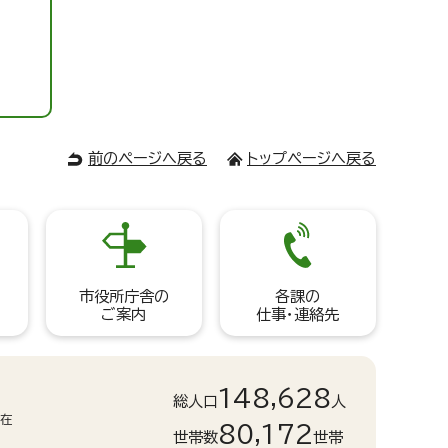
前のページへ戻る
トップページへ戻る
市役所庁舎の
各課の
ご案内
仕事・連絡先
148,628
総人口
人
現在
80,172
世帯数
世帯