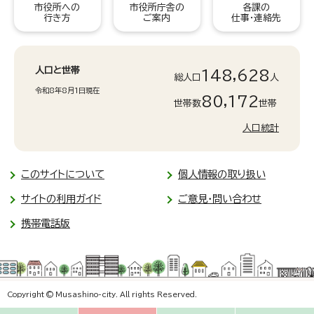
市役所への
市役所庁舎の
各課の
行き方
ご案内
仕事・連絡先
人口と世帯
148,628
総人口
人
令和8年8月1日現在
80,172
世帯数
世帯
人口統計
このサイトについて
個人情報の取り扱い
サイトの利用ガイド
ご意見・問い合わせ
携帯電話版
Copyright © Musashino-city. All rights Reserved.