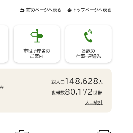
前のページへ戻る
トップページへ戻る
市役所庁舎の
各課の
ご案内
仕事・連絡先
148,628
総人口
人
現在
80,172
世帯数
世帯
人口統計