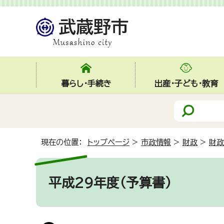
暮らし・手続き
出産・子ども・教育
現在の位置：
トップページ
>
市政情報
>
財政
>
財政
平成29年度（予算書）