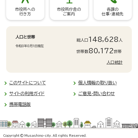
市役所への
市役所庁舎の
各課の
行き方
ご案内
仕事・連絡先
人口と世帯
148,628
総人口
人
令和8年8月1日現在
80,172
世帯数
世帯
人口統計
このサイトについて
個人情報の取り扱い
サイトの利用ガイド
ご意見・問い合わせ
携帯電話版
Copyright © Musashino-city. All rights Reserved.