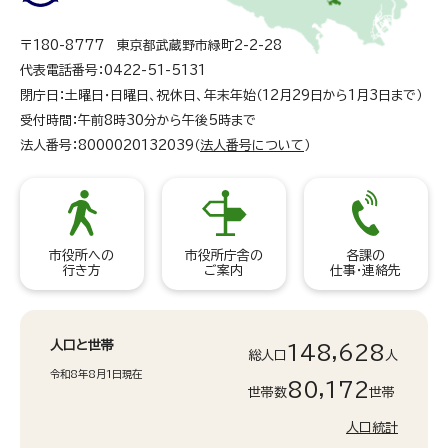
〒180-8777 東京都武蔵野市緑町2-2-28
代表電話番号：0422-51-5131
閉庁日：土曜日・日曜日、祝休日、年末年始（12月29日から1月3日まで）
受付時間：午前8時30分から午後5時まで
法人番号：8000020132039（
法人番号について
）
市役所への
市役所庁舎の
各課の
行き方
ご案内
仕事・連絡先
人口と世帯
148,628
総人口
人
令和8年8月1日現在
80,172
世帯数
世帯
人口統計