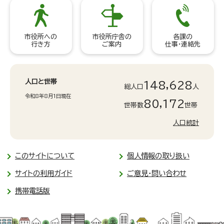
市役所への
市役所庁舎の
各課の
行き方
ご案内
仕事・連絡先
人口と世帯
148,628
総人口
人
令和8年8月1日現在
80,172
世帯数
世帯
人口統計
このサイトについて
個人情報の取り扱い
サイトの利用ガイド
ご意見・問い合わせ
携帯電話版