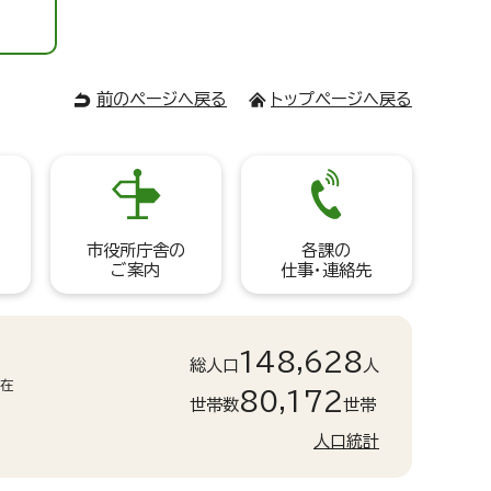
前のページへ戻る
トップページへ戻る
市役所庁舎の
各課の
ご案内
仕事・連絡先
148,628
総人口
人
現在
80,172
世帯数
世帯
人口統計