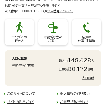
受付時間：午前8時30分から午後5時まで
法人番号：8000020132039（
法人番号について
）
市役所への
市役所庁舎の
各課の
行き方
ご案内
仕事・連絡先
人口と世帯
148,628
総人口
人
令和8年8月1日現在
80,172
世帯数
世帯
人口統計
このサイトについて
個人情報の取り扱い
サイトの利用ガイド
ご意見・問い合わせ