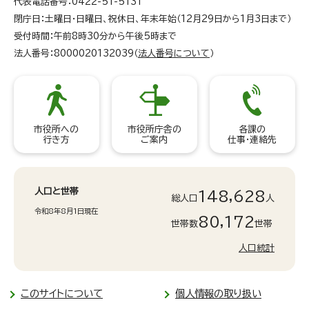
代表電話番号：0422-51-5131
閉庁日：土曜日・日曜日、祝休日、年末年始（12月29日から1月3日まで）
受付時間：午前8時30分から午後5時まで
法人番号：8000020132039（
法人番号について
）
市役所への
市役所庁舎の
各課の
行き方
ご案内
仕事・連絡先
人口と世帯
148,628
総人口
人
令和8年8月1日現在
80,172
世帯数
世帯
人口統計
このサイトについて
個人情報の取り扱い