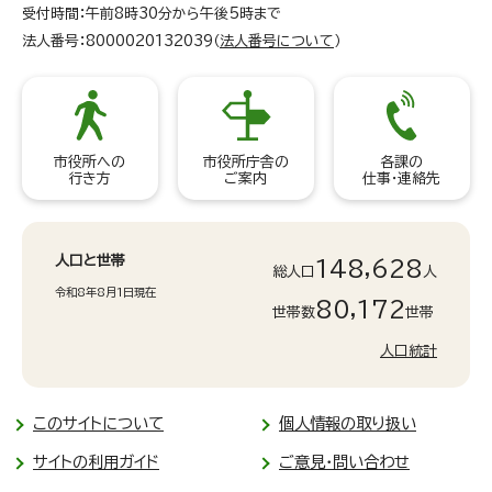
受付時間：午前8時30分から午後5時まで
法人番号：8000020132039（
法人番号について
）
市役所への
市役所庁舎の
各課の
行き方
ご案内
仕事・連絡先
人口と世帯
148,628
総人口
人
令和8年8月1日現在
80,172
世帯数
世帯
人口統計
このサイトについて
個人情報の取り扱い
サイトの利用ガイド
ご意見・問い合わせ