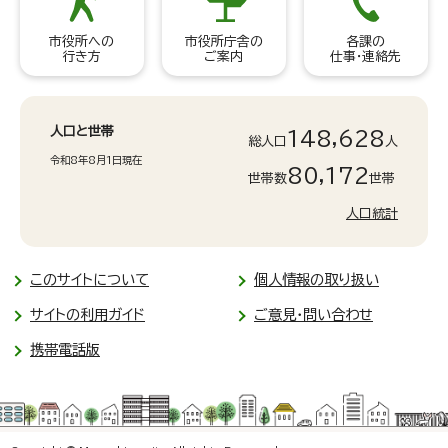
市役所への
市役所庁舎の
各課の
行き方
ご案内
仕事・連絡先
人口と世帯
148,628
総人口
人
令和8年8月1日現在
80,172
世帯数
世帯
人口統計
このサイトについて
個人情報の取り扱い
サイトの利用ガイド
ご意見・問い合わせ
携帯電話版