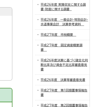
平成26年度 実質収支に関する調
書・財産に関する調書
平成26年度 一般会計・特別会計・
水道事業会計 決算参考資料
平成27年度 市税概要
平成27年度 固定資産概要調
書
平成26年度決算に基づく健全化判
断比率及び資金不足比率審査意見
書
平成26年度 決算等審査意見書
平成27年度 第1回措置事項報告
書
平成27年度 第2回措置事項報告