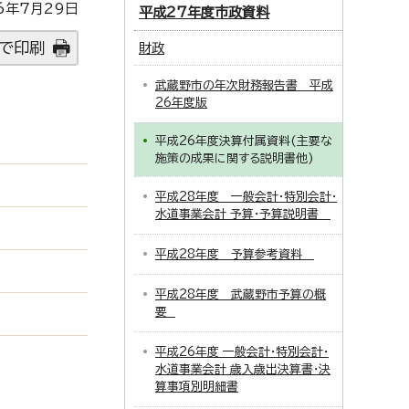
6年7月29日
平成27年度市政資料
で印刷
財政
武蔵野市の年次財務報告書 平成
26年度版
平成26年度決算付属資料(主要な
施策の成果に関する説明書他)
平成28年度 一般会計・特別会計・
水道事業会計 予算・予算説明書
平成28年度 予算参考資料
平成28年度 武蔵野市予算の概
要
平成26年度 一般会計・特別会計・
水道事業会計 歳入歳出決算書・決
算事項別明細書