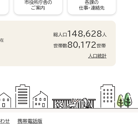
市役所庁舎の
各課の
ご案内
仕事・連絡先
148,628
総人口
人
現在
80,172
世帯数
世帯
人口統計
合わせ
携帯電話版