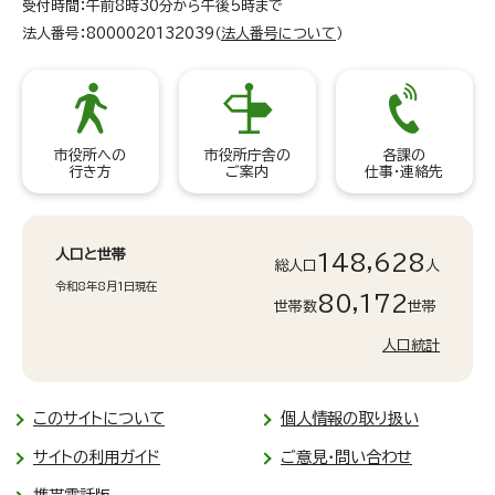
受付時間：午前8時30分から午後5時まで
法人番号：8000020132039（
法人番号について
）
市役所への
市役所庁舎の
各課の
行き方
ご案内
仕事・連絡先
人口と世帯
148,628
総人口
人
令和8年8月1日現在
80,172
世帯数
世帯
人口統計
このサイトについて
個人情報の取り扱い
サイトの利用ガイド
ご意見・問い合わせ