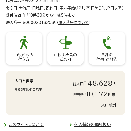
代表電話番号：0422-51-5131
閉庁日：土曜日・日曜日、祝休日、年末年始（12月29日から1月3日まで）
受付時間：午前8時30分から午後5時まで
法人番号：8000020132039（
法人番号について
）
市役所への
市役所庁舎の
各課の
行き方
ご案内
仕事・連絡先
人口と世帯
148,628
総人口
人
令和8年8月1日現在
80,172
世帯数
世帯
人口統計
このサイトについて
個人情報の取り扱い