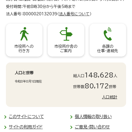
受付時間：午前8時30分から午後5時まで
法人番号：8000020132039（
法人番号について
）
市役所への
市役所庁舎の
各課の
行き方
ご案内
仕事・連絡先
人口と世帯
148,628
総人口
人
令和8年8月1日現在
80,172
世帯数
世帯
人口統計
このサイトについて
個人情報の取り扱い
サイトの利用ガイド
ご意見・問い合わせ