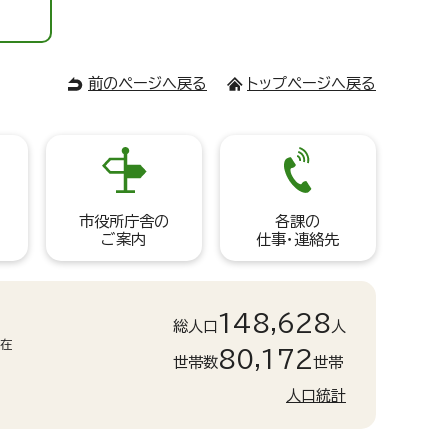
前のページへ戻る
トップページへ戻る
市役所庁舎の
各課の
ご案内
仕事・連絡先
148,628
総人口
人
現在
80,172
世帯数
世帯
人口統計