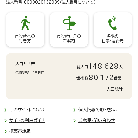
法人番号：8000020132039（
法人番号について
）
市役所への
市役所庁舎の
各課の
行き方
ご案内
仕事・連絡先
人口と世帯
148,628
総人口
人
令和8年8月1日現在
80,172
世帯数
世帯
人口統計
このサイトについて
個人情報の取り扱い
サイトの利用ガイド
ご意見・問い合わせ
携帯電話版