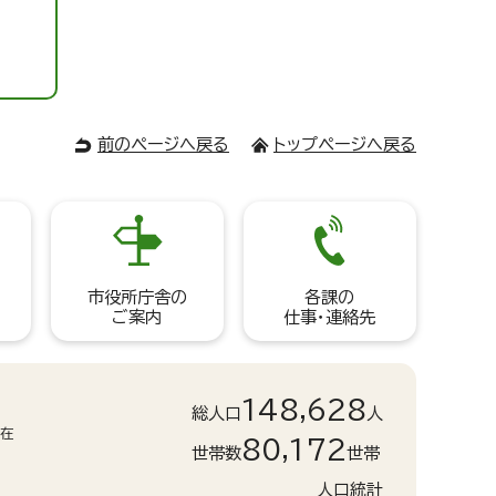
前のページへ戻る
トップページへ戻る
市役所庁舎の
各課の
ご案内
仕事・連絡先
148,628
総人口
人
現在
80,172
世帯数
世帯
人口統計