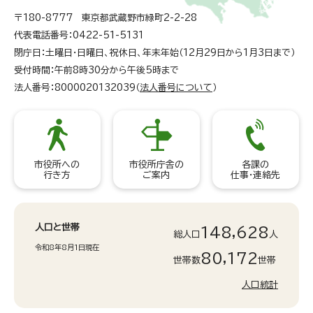
〒180-8777 東京都武蔵野市緑町2-2-28
代表電話番号：0422-51-5131
閉庁日：土曜日・日曜日、祝休日、年末年始（12月29日から1月3日まで）
受付時間：午前8時30分から午後5時まで
法人番号：8000020132039（
法人番号について
）
市役所への
市役所庁舎の
各課の
行き方
ご案内
仕事・連絡先
人口と世帯
148,628
総人口
人
令和8年8月1日現在
80,172
世帯数
世帯
人口統計