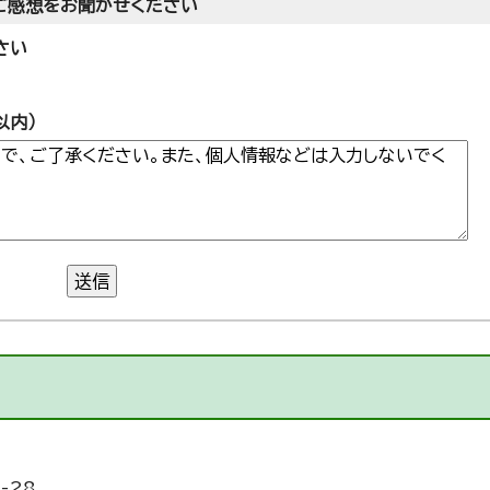
ご感想をお聞かせください
さい
以内）
送信
-28