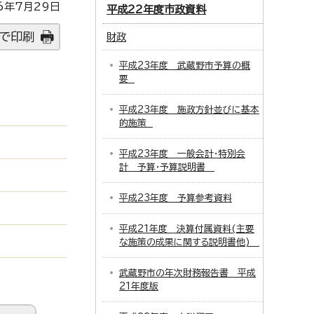
6年7月29日
平成22年度市政資料
で印刷
財政
平成23年度 武蔵野市予算の概
要
平成23年度 施政方針並びに基本
的施策
平成23年度 一般会計・特別会
計 予算・予算説明書
平成23年度 予算参考資料
平成21年度 決算付属資料(主要
な施策の成果に関する説明書他)
武蔵野市の年次財務報告書 平成
21年度版