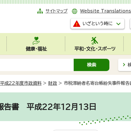
サイトマップ
Website Translations
いざという時に
健康・福祉
平和・文化・スポーツ
平成22年度市政資料
>
財政
>
市税滞納者名寄台帳紛失事件報告書
告書 平成22年12月13日