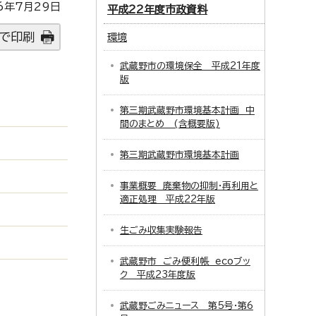
6年7月29日
平成22年度市政資料
で印刷
環境
武蔵野市の環境保全 平成21年度
版
第三期武蔵野市環境基本計画 中
間のまとめ (含概要版)
第三期武蔵野市環境基本計画
事業概要 廃棄物の抑制・再利用と
適正処理 平成22年版
生ごみ収集実験報告
武蔵野市 ごみ便利帳 ecoブッ
ク 平成23年度版
武蔵野ごみニュース 第5号・第6