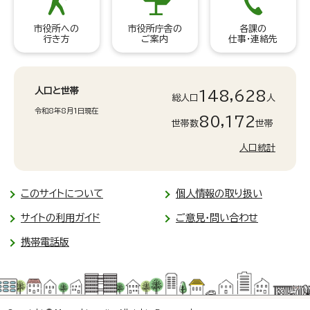
市役所への
市役所庁舎の
各課の
行き方
ご案内
仕事・連絡先
人口と世帯
148,628
総人口
人
令和8年8月1日現在
80,172
世帯数
世帯
人口統計
このサイトについて
個人情報の取り扱い
サイトの利用ガイド
ご意見・問い合わせ
携帯電話版