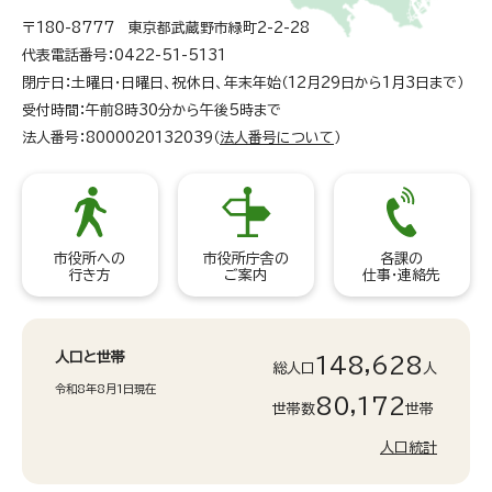
〒180-8777 東京都武蔵野市緑町2-2-28
代表電話番号：0422-51-5131
閉庁日：土曜日・日曜日、祝休日、年末年始（12月29日から1月3日まで）
受付時間：午前8時30分から午後5時まで
法人番号：8000020132039（
法人番号について
）
市役所への
市役所庁舎の
各課の
行き方
ご案内
仕事・連絡先
人口と世帯
148,628
総人口
人
令和8年8月1日現在
80,172
世帯数
世帯
人口統計