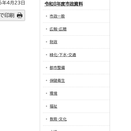
6年4月23日
令和8年度市政資料
で印刷
市政一般
広報・広聴
財政
緑化・下水・交通
都市整備
保健衛生
環境
福祉
教育・文化