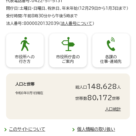
代表電話番号：0422-51-5131
閉庁日：土曜日・日曜日、祝休日、年末年始（12月29日から1月3日まで）
受付時間：午前8時30分から午後5時まで
法人番号：8000020132039（
法人番号について
）
市役所への
市役所庁舎の
各課の
行き方
ご案内
仕事・連絡先
人口と世帯
148,628
総人口
人
令和8年8月1日現在
80,172
世帯数
世帯
人口統計
このサイトについて
個人情報の取り扱い