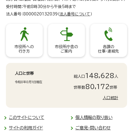
受付時間：午前8時30分から午後5時まで
法人番号：8000020132039（
法人番号について
）
市役所への
市役所庁舎の
各課の
行き方
ご案内
仕事・連絡先
人口と世帯
148,628
総人口
人
令和8年8月1日現在
80,172
世帯数
世帯
人口統計
このサイトについて
個人情報の取り扱い
サイトの利用ガイド
ご意見・問い合わせ