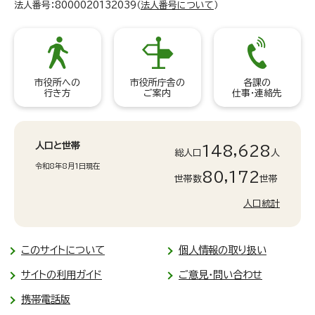
法人番号：8000020132039（
法人番号について
）
市役所への
市役所庁舎の
各課の
行き方
ご案内
仕事・連絡先
人口と世帯
148,628
総人口
人
令和8年8月1日現在
80,172
世帯数
世帯
人口統計
このサイトについて
個人情報の取り扱い
サイトの利用ガイド
ご意見・問い合わせ
携帯電話版