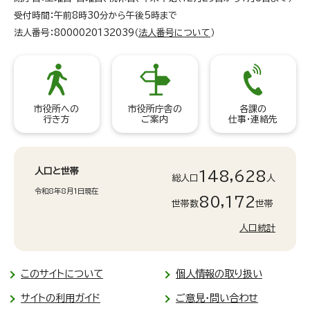
受付時間：午前8時30分から午後5時まで
法人番号：8000020132039（
法人番号について
）
市役所への
市役所庁舎の
各課の
行き方
ご案内
仕事・連絡先
人口と世帯
148,628
総人口
人
令和8年8月1日現在
80,172
世帯数
世帯
人口統計
このサイトについて
個人情報の取り扱い
サイトの利用ガイド
ご意見・問い合わせ