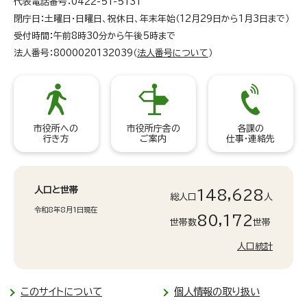
代表電話番号：0422-51-5131
閉庁日：土曜日・日曜日、祝休日、年末年始（12月29日から1月3日まで）
受付時間：午前8時30分から午後5時まで
法人番号：8000020132039（
法人番号について
）
市役所への
市役所庁舎の
各課の
行き方
ご案内
仕事・連絡先
人口と世帯
148,628
総人口
人
令和8年8月1日現在
80,172
世帯数
世帯
人口統計
このサイトについて
個人情報の取り扱い