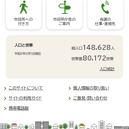
市役所への
市役所庁舎の
各課の
行き方
ご案内
仕事・連絡先
人口と世帯
148,628
総人口
人
令和8年8月1日現在
80,172
世帯数
世帯
人口統計
このサイトについて
個人情報の取り扱い
サイトの利用ガイド
ご意見・問い合わせ
携帯電話版