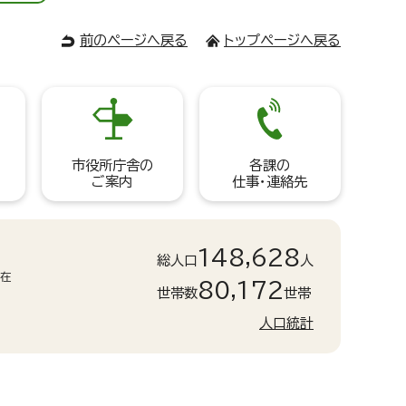
前のページへ戻る
トップページへ戻る
市役所庁舎の
各課の
ご案内
仕事・連絡先
148,628
総人口
人
現在
80,172
世帯数
世帯
人口統計