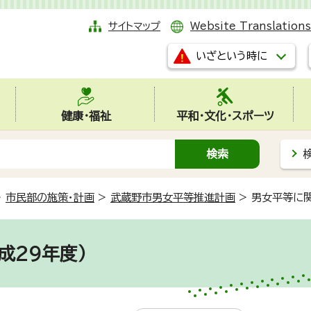
サイトマップ
Website Translations
いざという時に
健康・福祉
平和・文化・スポーツ
>
市民部の施策・計画
>
武蔵野市男女平等推進計画
>
男女平等に関
成29年度）