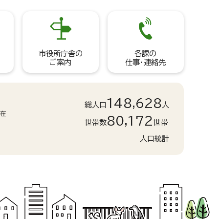
市役所庁舎の
各課の
ご案内
仕事・連絡先
148,628
総人口
人
現在
80,172
世帯数
世帯
人口統計