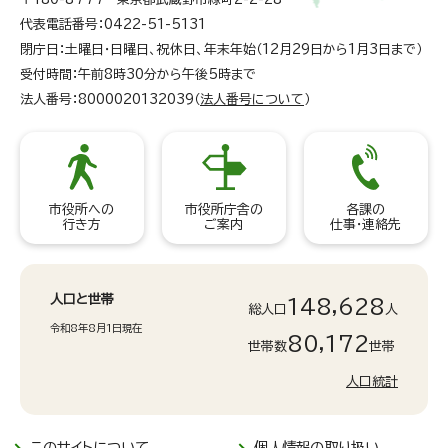
代表電話番号：0422-51-5131
閉庁日：土曜日・日曜日、祝休日、年末年始（12月29日から1月3日まで）
受付時間：午前8時30分から午後5時まで
法人番号：8000020132039（
法人番号について
）
市役所への
市役所庁舎の
各課の
行き方
ご案内
仕事・連絡先
人口と世帯
148,628
総人口
人
令和8年8月1日現在
80,172
世帯数
世帯
人口統計
このサイトについて
個人情報の取り扱い