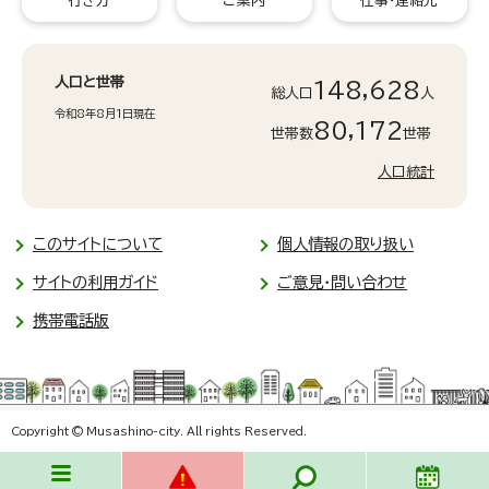
行き方
ご案内
仕事・連絡先
人口と世帯
148,628
総人口
人
令和8年8月1日現在
80,172
世帯数
世帯
人口統計
このサイトについて
個人情報の取り扱い
サイトの利用ガイド
ご意見・問い合わせ
携帯電話版
Copyright © Musashino-city. All rights Reserved.