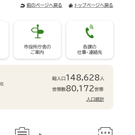
前のページへ戻る
トップページへ戻る
市役所庁舎の
各課の
ご案内
仕事・連絡先
148,628
総人口
人
現在
80,172
世帯数
世帯
人口統計