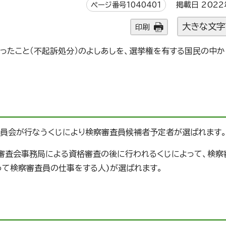
ページ番号1040401
掲載日 2022
大きな文字
印刷
たこと（不起訴処分）のよしあしを、選挙権を有する国民の中から
員会が行なうくじにより検察審査員候補者予定者が選ばれます
審査会事務局による資格審査の後に行われるくじによって、検察
って検察審査員の仕事をする人)が選ばれます。