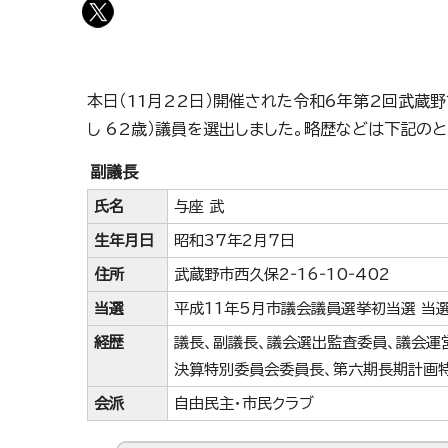
本日（11月22日）開催された令和6年第2回武蔵
し 62歳）議員を選出しました。略歴などは下記のと
副議長
氏名
与座 武
生年月日
昭和37年2月7日
住所
武蔵野市西久保2‐16‐10‐402
当選
平成11年5月市議会議員選挙初当選 当
経歴
議長、副議長、議会選出監査委員、議会運
決算特別委員会委員長、第六期長期計画
会派
自由民主・市民クラブ