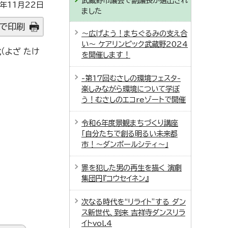
武蔵野市議会で副議長が選出され
年11月22日
ました
で印刷
～広げよう！まちぐるみの支え合
い～ ケアリンピック武蔵野2024
（よざ たけ
を開催します！
-第17回むさしの環境フェスタ-
楽しみながら環境について学ぼ
う！むさしのエコreゾートで開催
令和6年度景観まちづくり講座
「自分たちで創る明るい未来都
市！～ダンボールシティ～」
罪を犯した男の再生を描く 演劇
集団円『コウセイネン』
次なる時代を“リライト”する ダン
ス新世代、到来 吉祥寺ダンスリラ
イトvol.4