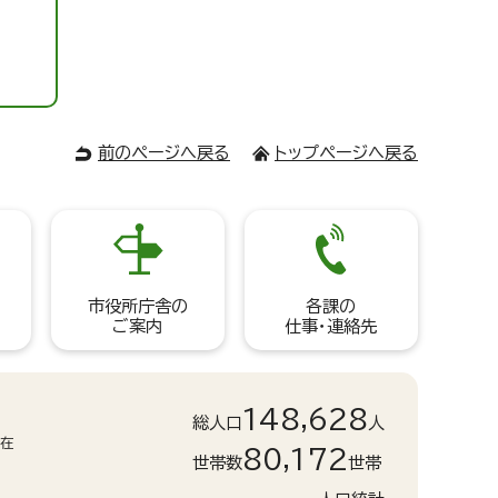
前のページへ戻る
トップページへ戻る
市役所庁舎の
各課の
ご案内
仕事・連絡先
148,628
総人口
人
現在
80,172
世帯数
世帯