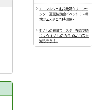
エコマルシェ＆武蔵野クリーンセ
ンター運営協議会イベント！ -環
境フェスタと同時開催-
むさしの食育フェスタ -五感で感
じよう むさしのの食 食品ロスを
減らそう！-