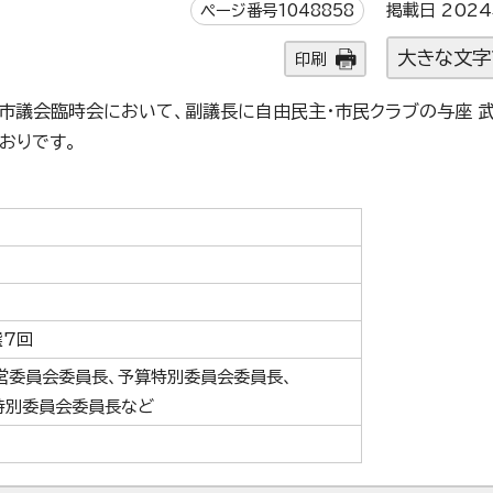
ページ番号1048858
掲載日 2024
大きな文字
印刷
野市議会臨時会において、副議長に自由民主・市民クラブの与座 武
おりです。
選7回
営委員会委員長、予算特別委員会委員長、
特別委員会委員長など