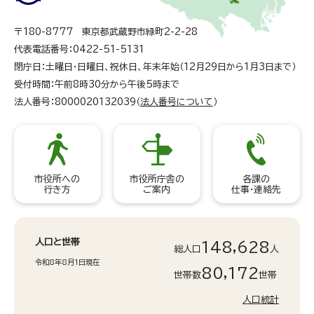
〒180-8777 東京都武蔵野市緑町2-2-28
代表電話番号：0422-51-5131
閉庁日：土曜日・日曜日、祝休日、年末年始（12月29日から1月3日まで）
受付時間：午前8時30分から午後5時まで
法人番号：8000020132039（
法人番号について
）
市役所への
市役所庁舎の
各課の
行き方
ご案内
仕事・連絡先
人口と世帯
148,628
総人口
人
令和8年8月1日現在
80,172
世帯数
世帯
人口統計